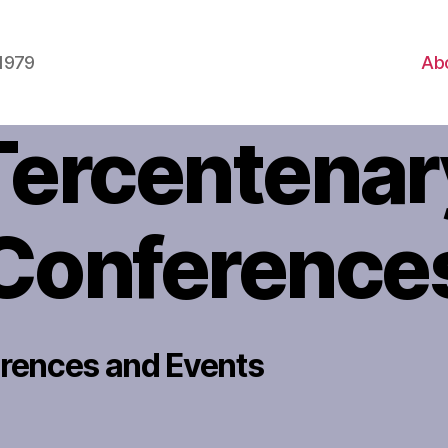
1979
Ab
Tercentenar
Conference
rences and Events